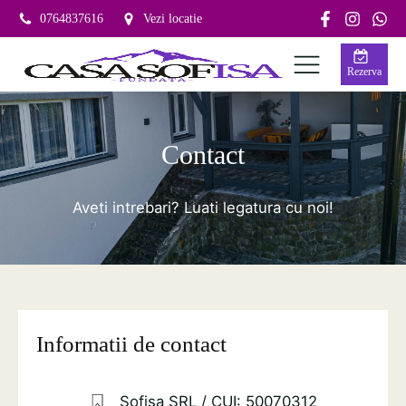
0764837616
Vezi locatie
Rezerva
Contact
Aveti intrebari? Luati legatura cu noi!
Informatii de contact
Sofisa SRL / CUI: 50070312